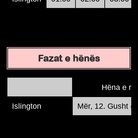
Fazat e hënës
Hëna e re
Islington
Mër, 12. Gusht @