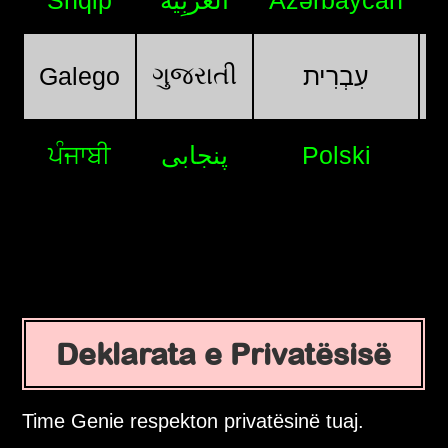
Shqip
اَلْعَرَبِيَّةُ
Azərbaycan
ગુજરાતી
Galego
עִבְרִית
ਪੰਜਾਬੀ
پنجابی
Polski
Deklarata e Privatësisë
Time Genie respekton privatësinë tuaj.