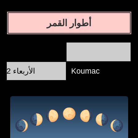
أطوار القمر
Koumac
الأربعاء 12 أغسطس @ 21:37:37