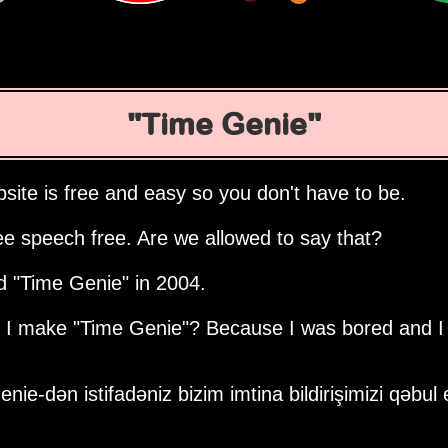
Time Genie
site is free and easy so you don't have to be.
ee speech free. Are we allowed to say that?
ed
Time Genie
in 2004.
d I make
Time Genie
? Because I was bored and I
nie-dən istifadəniz bizim imtina bildirişimizi qəbul e