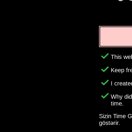
This web
Keep fr
I creat
Why di
time.
Sizin Time Ge
göstərir.