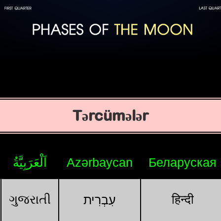
Tərcümələr
اَلْعَرَبِيَّةُ
Azərbaycan
Беларуская
ગુજરાતી
हिन्दी
עִבְרִית