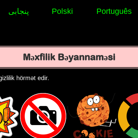
پنجابی
Polski
Português
Məxfilik Bəyannaməsi
zlilik hörmət edir.