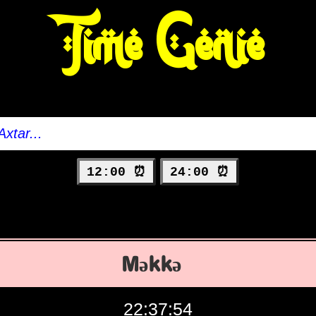
Time Genie
12:00 ⏰
24:00 ⏰
Məkkə
22:37:55