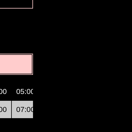
00
05:00
06:00
07:00
GMT
00
07:00
08:00
09:00
Sunbilla