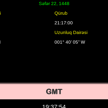
Səfər 22, 1448
i
Qürub
21:17:00
Uzunluq Dairəsi
N
001° 40’ 05” W
GMT
19:37:55