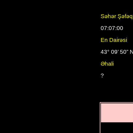
Səhər Şəfəq
07:07:00
En Dairəsi
43° 09’ 50” 
Əhali
?