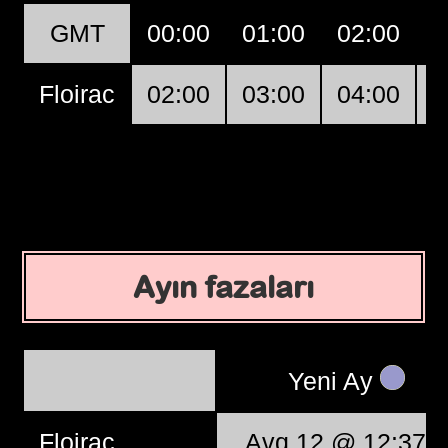
GMT
00:00
01:00
02:00
0
Floirac
02:00
03:00
04:00
0
Ayın fazaları
Yeni Ay
Floirac
, Avq 12 @ 12:37: