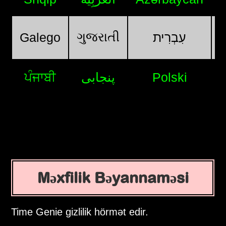
ગુજરાતી
Galego
עִבְרִית
ਪੰਜਾਬੀ
پنجابی
Polski
Məxfilik Bəyannaməsi
Time Genie gizlilik hörmət edir.