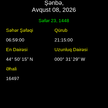
Şənbə,
Avqust 08, 2026
Səfər 23, 1448
Səhər Şəfəqi
Qürub
06:59:00
21:15:00
En Dairəsi
Uzunluq Dairəsi
44° 50’ 15” N
000° 31’ 29” W
Əhali
16497