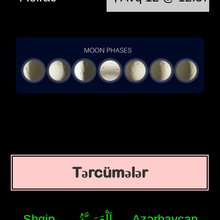
Tərcümələr
Shqip
اَلْعَرَبِيَّةُ
Azərbaycan