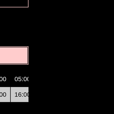
00
05:00
06:00
07:00
GMT
00
16:00
17:00
18:00
Koumac