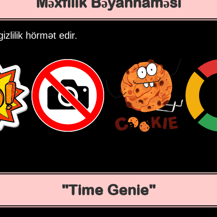
Məxfilik Bəyannaməsi
zlilik hörmət edir.
Time Genie