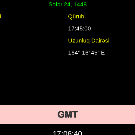
Səfər 24, 1448
i
Qürub
17:45:00
Uzunluq Dairəsi
S
164° 16’ 45” E
GMT
17:06:41