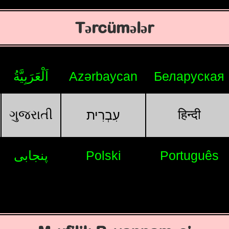
Tərcümələr
اَلْعَرَبِيَّةُ
Azərbaycan
Беларуская
ગુજરાતી
हिन्दी
עִבְרִית
پنجابی
Polski
Português