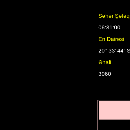
Səhər Şəfəq
06:31:00
En Dairəsi
20° 33’ 44” 
Əhali
3060