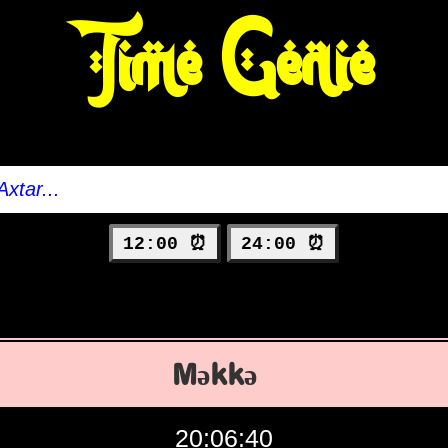
Time Genie
12:00 ⏰
24:00 ⏰
Məkkə
20:06:41