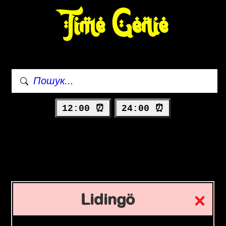
Time Genie
12:00 ⏰
24:00 ⏰
Lidingö