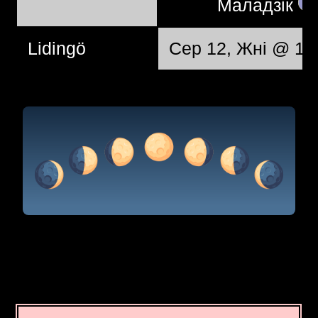
Маладзік
Lidingö
Сер 12, Жні @ 12