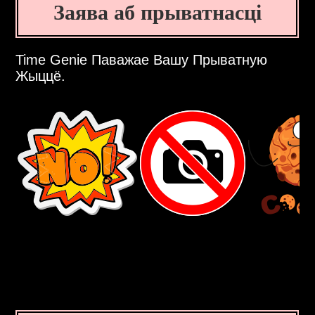
Заява аб прыватнасці
Time Genie Паважае Вашу Прыватную
Жыццё.