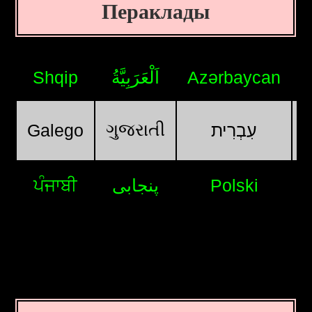
Пераклады
Shqip
اَلْعَرَبِيَّةُ
Azərbaycan
ગુજરાતી
Galego
עִבְרִית
ਪੰਜਾਬੀ
پنجابی
Polski