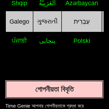
Shqip
اَلْعَرَبِيَّةُ
Azərbaycan
ગુજરાતી
Galego
עִבְרִית
ਪੰਜਾਬੀ
پنجابی
Polski
গোপনীয়তা বিবৃতি
Time Genie আপনার গোপনীয়তাকে শ্রদ্ধা করে