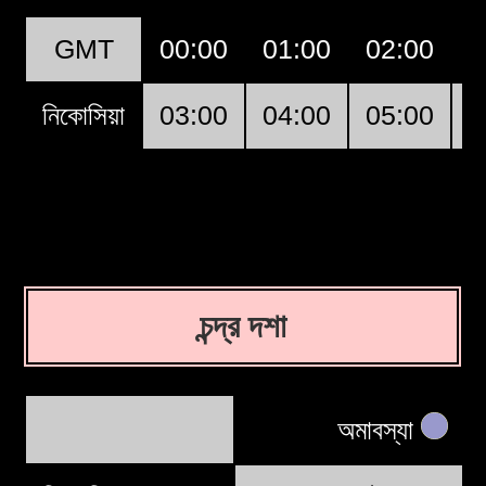
GMT
00:00
01:00
02:00
0
নিকোসিয়া
03:00
04:00
05:00
0
চন্দ্র দশা
অমাবস্যা