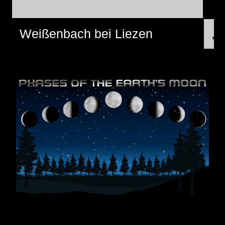
Н
Weißenbach bei Liezen
, 