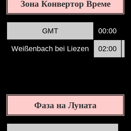
Зона Конвертор Време
GMT
00:00
0
Weißenbach bei Liezen
02:00
0
Фаза на Луната