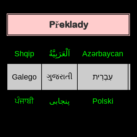
Překlady
Shqip
اَلْعَرَبِيَّةُ
Azərbaycan
ગુજરાતી
Galego
עִבְרִית
ਪੰਜਾਬੀ
پنجابی
Polski