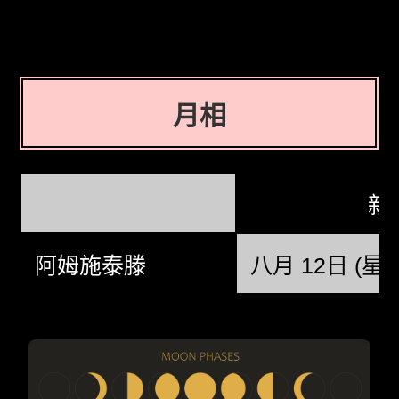
月相
新
阿姆施泰滕
八月 12日 (星期三