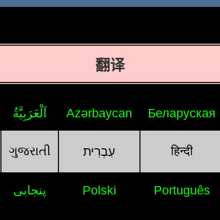
翻译
اَلْعَرَبِيَّةُ
Azərbaycan
Беларуская
ગુજરાતી
हिन्दी
עִבְרִית
پنجابی
Polski
Português