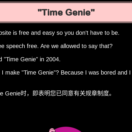
Time Genie
site is free and easy so you don't have to be.
ee speech free. Are we allowed to say that?
ed
Time Genie
in 2004.
d I make
Time Genie
? Because I was bored and I
me Genie时，即表明您已同意有关规章制度。