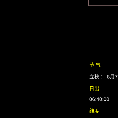
节 气
立秋 ： 8月
日出
06:40:00
维度