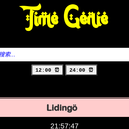
Time Genie
12:00 ⏰
24:00 ⏰
Lidingö
21:57:48