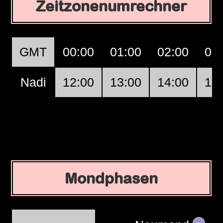
Zeitzonenumrechner
GMT
00:00
01:00
02:00
03
Nadi
12:00
13:00
14:00
15
Mondphasen