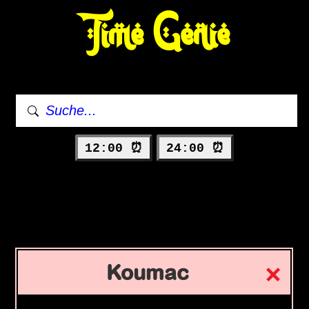
Time Genie
12:00 ⏰
24:00 ⏰
Koumac