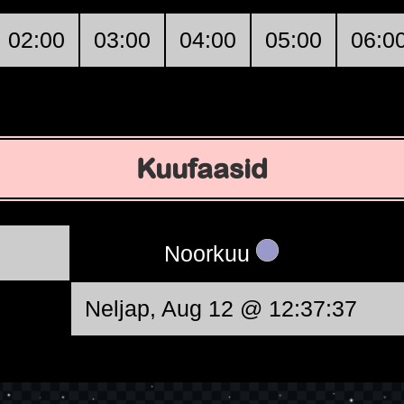
02:00
03:00
04:00
05:00
06:0
Kuufaasid
Noorkuu
Neljap, Aug 12 @ 12:37:37