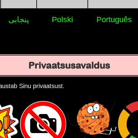
پنجابی
Polski
Português
Privaatsusavaldus
ustab Sinu privaatsust.