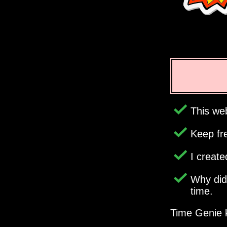
This web
Keep fr
I creat
Why di
time.
Time Genie k