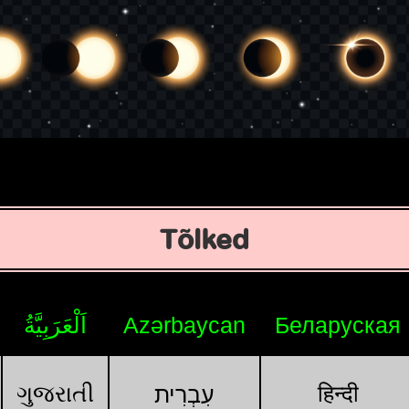
Tõlked
اَلْعَرَبِيَّةُ
Azərbaycan
Беларуская
ગુજરાતી
हिन्दी
עִבְרִית