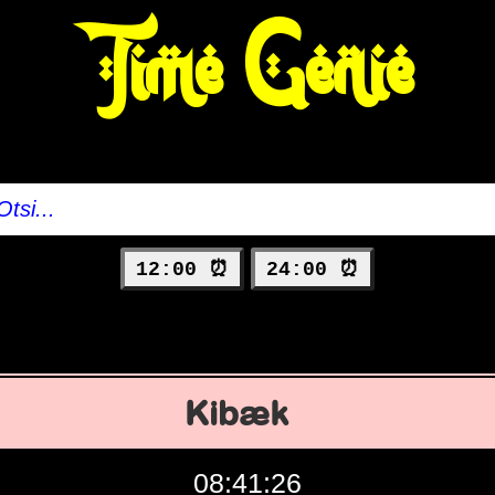
Time Genie
12:00 ⏰
24:00 ⏰
Kibæk
08:41:27