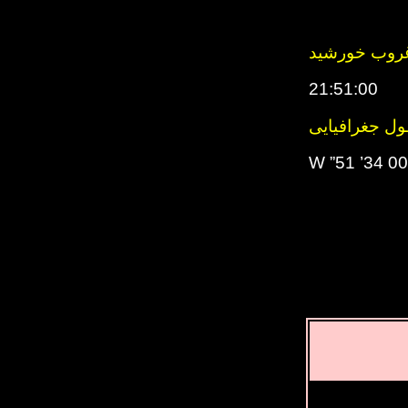
روب خورشید
21:51:00
ل جغرافیایی
002° 34