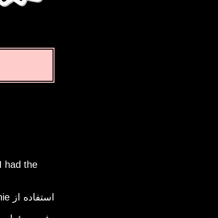
I had the
استفاده از Time Genie به معنای پذیرفتن رفع مسؤولیت قانونی ماست