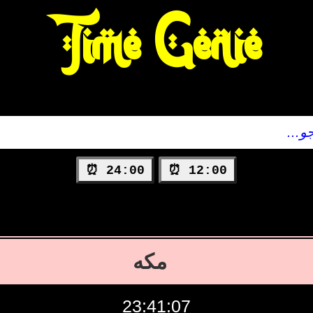
Time Genie
24:00 ⏰
12:00 ⏰
مکه
23:41:08