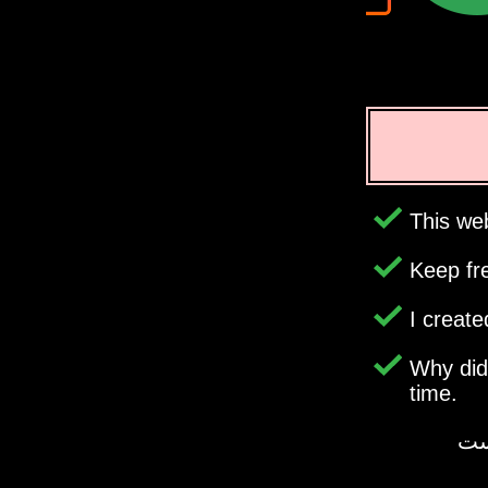
This web
Keep fr
I creat
Why di
time.