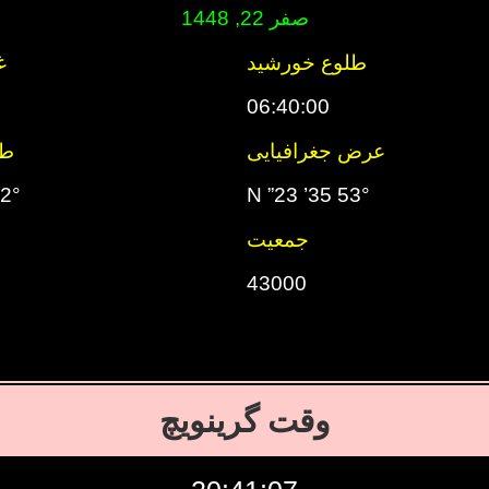
صفر 22, 1448
طلوع خورشید
غ
06:40:00
عرض جغرافیایی
طو
’ 51” W
53° 35’ 23” N
جمعیت
43000
وقت گرینویچ