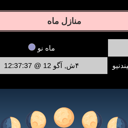
منازل ماه
ماه نو
ندنیو
۴ش, آگو 12 @ 12:37:37