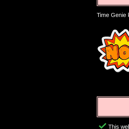
Time Genie k
This web