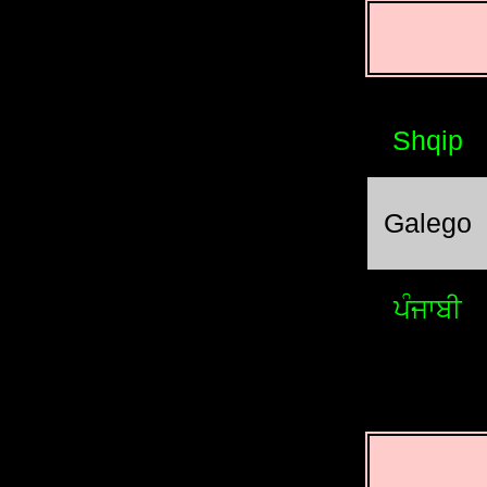
Shqip
Galego
ਪੰਜਾਬੀ