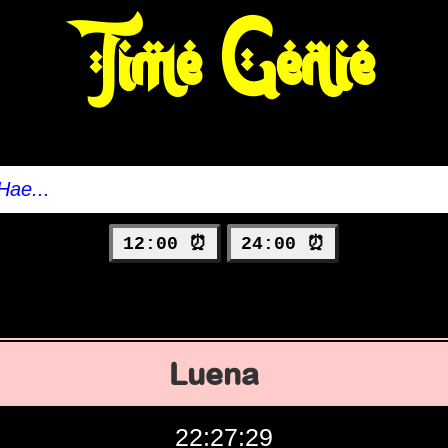
Time Genie
12:00 ⏰
24:00 ⏰
Luena
22:27:30