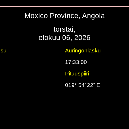
Moxico Province, Angola
torstai,
elokuu 06, 2026
usu
Auringonlasku
17:33:00
Pituuspiiri
S
019° 54’ 22” E