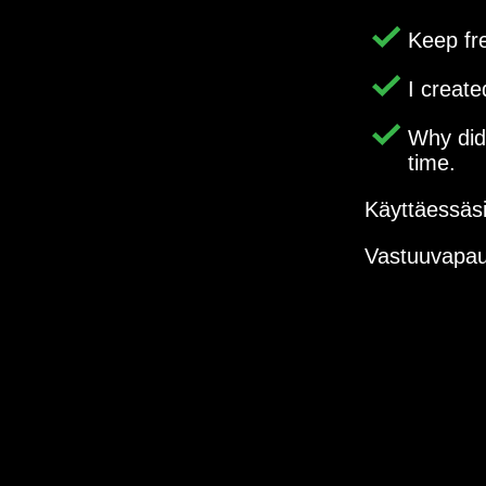
Keep fr
I creat
Why di
time.
Käyttäessäs
Vastuuvapau