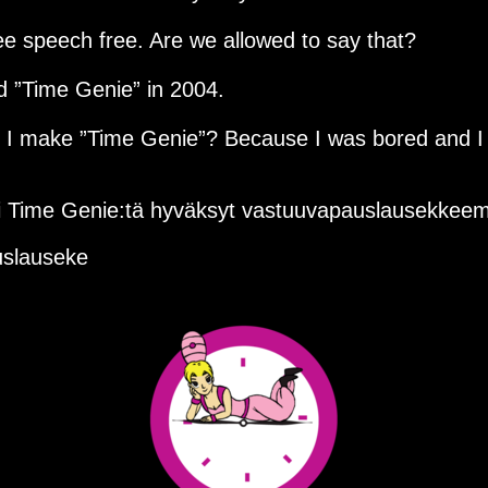
ee speech free. Are we allowed to say that?
ed
Time Genie
in 2004.
d I make
Time Genie
? Because I was bored and I
i Time Genie:tä hyväksyt vastuuvapauslausekkee
slauseke