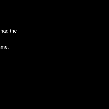
 had the
mme.