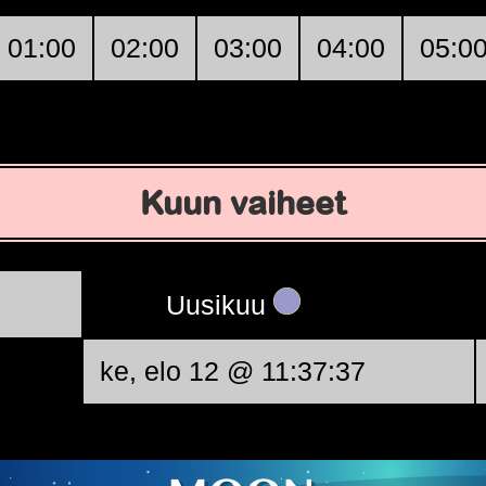
01:00
02:00
03:00
04:00
05:0
Kuun vaiheet
Uusikuu
ke, elo 12 @ 11:37:37