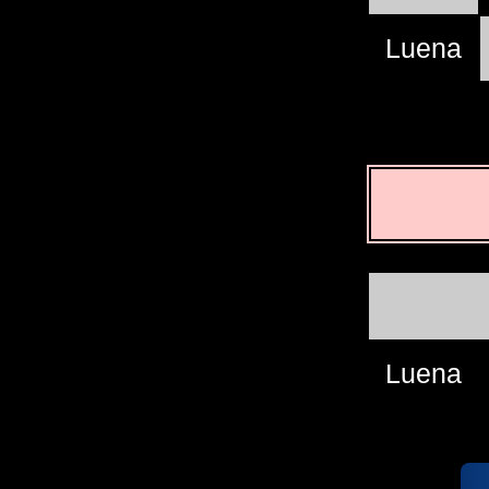
Luena
Luena