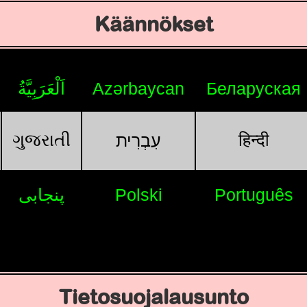
Käännökset
اَلْعَرَبِيَّةُ
Azərbaycan
Беларуская
ગુજરાતી
हिन्दी
עִבְרִית
پنجابی
Polski
Português
Tietosuojalausunto