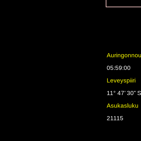
Auringonno
05:59:00
Leveyspiiri
11° 47’ 30” 
Asukasluku
21115