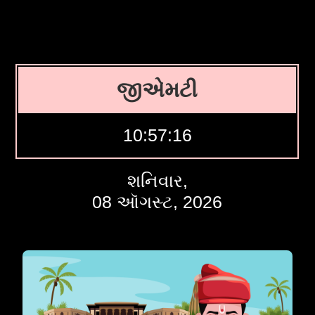
જીએમટી
10:57:16
શનિવાર,
08 ઑગસ્ટ, 2026