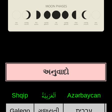
અનુવાદો
Shqip
اَلْعَرَبِيَّةُ
Azərbaycan
Galego
ગુજરાતી
עִבְרִית