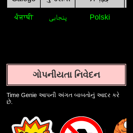
ਪੰਜਾਬੀ
پنجابی
Polski
ગોપનીયતા નિવેદન
Time Genie આપની અંગત બાબતોનું આદર કરે
છે.