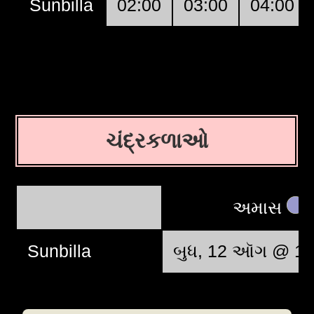
Sunbilla
02:00
03:00
04:00
ચંદ્રકળાઓ
અમાસ
Sunbilla
બુધ, 12 ઑગ @ 12