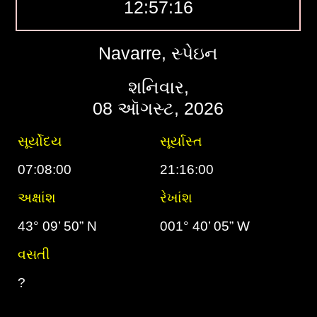
12:57:16
Navarre, સ્પેઇન
શનિવાર,
08 ઑગસ્ટ, 2026
સૂર્યોદય
સૂર્યાસ્ત
07:08:00
21:16:00
અક્ષાંશ
રેખાંશ
43° 09’ 50” N
001° 40’ 05” W
વસતી
?