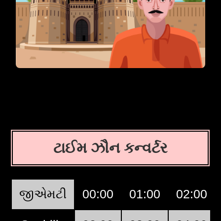
ટાઈમ ઝૌન કન્વર્ટર
જીએમટી
00:00
01:00
02:00