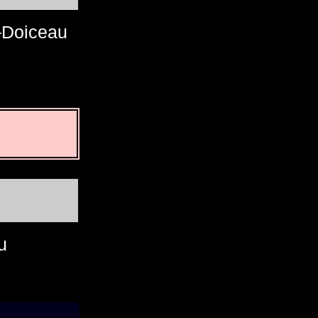
–Doiceau
u