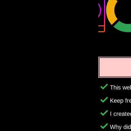
This web
Keep fr
I creat
Why di