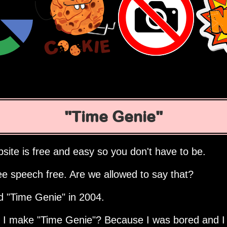
Time Genie
site is free and easy so you don't have to be.
ee speech free. Are we allowed to say that?
ed
Time Genie
in 2004.
d I make
Time Genie
? Because I was bored and I