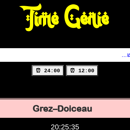
Time Genie
24:00 ⏰
12:00 ⏰
Grez–Doiceau
20:25:36