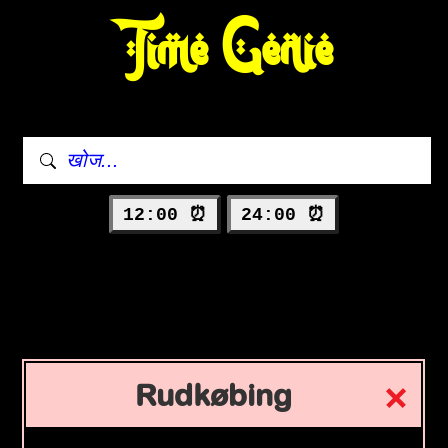
Time Genie
12:00 ⏰
24:00 ⏰
Rudkøbing