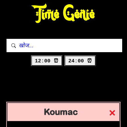
Time Genie
12:00 ⏰
24:00 ⏰
Koumac