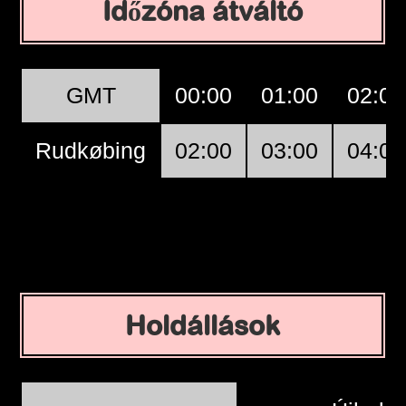
Időzóna átváltó
GMT
00:00
01:00
02:00
Rudkøbing
02:00
03:00
04:00
Holdállások