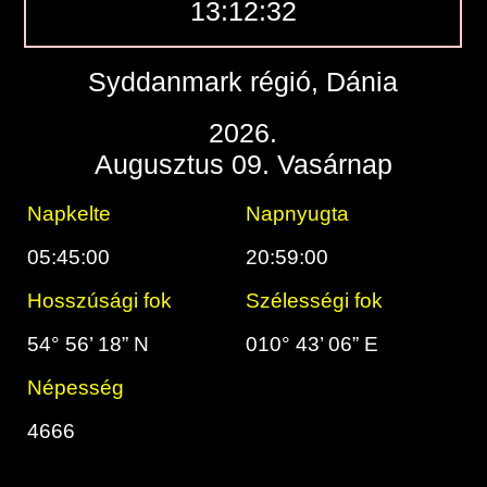
13:12:33
Syddanmark régió, Dánia
2026.
Augusztus 09. Vasárnap
Napkelte
Napnyugta
05:45:00
20:59:00
Hosszúsági fok
Szélességi fok
54° 56’ 18” N
010° 43’ 06” E
Népesség
4666