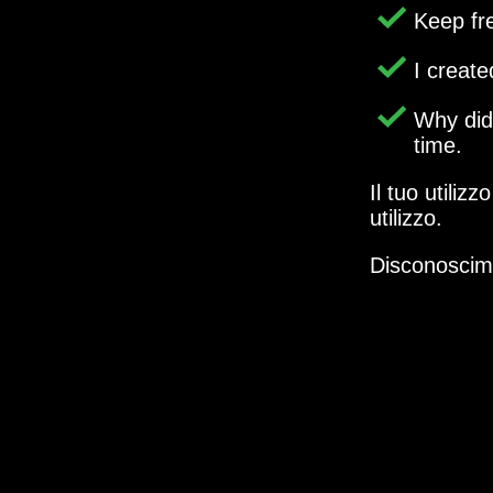
Keep fr
I creat
Why di
time.
Il tuo utiliz
utilizzo.
Disconoscim