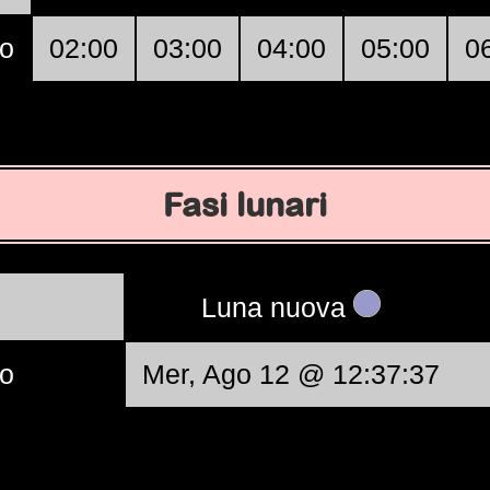
o
02:00
03:00
04:00
05:00
0
Fasi lunari
Luna nuova
o
Mer, Ago 12 @ 12:37:37