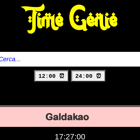
Time Genie
12:00 ⏰
24:00 ⏰
Galdakao
17:27:01