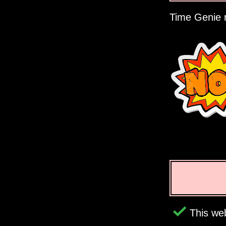
Time Genie r
This web