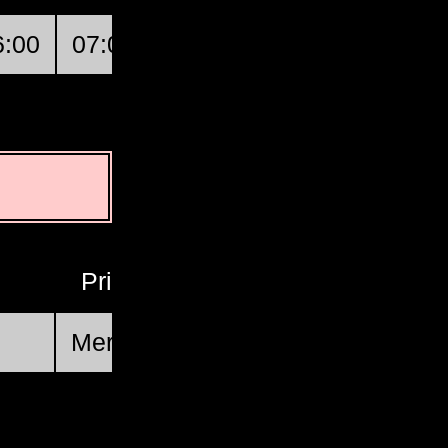
6:00
07:00
08:00
09:00
Galdak
Primo quarto lunare
Mer, Ago 19 @ 21:46:34