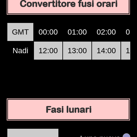
Convertitore fusi orari
GMT
00:00
01:00
02:00
03
Nadi
12:00
13:00
14:00
15
Fasi lunari