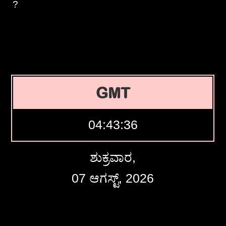
?
GMT
04:43:37
ಶುಕ್ರವಾರ,
07 ಆಗಸ್ಟ್, 2026