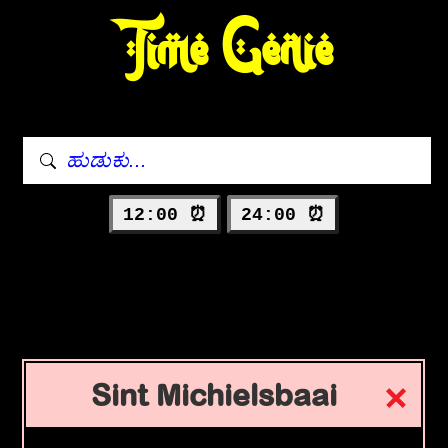
Time Genie
12:00 ⏰
24:00 ⏰
Sint Michielsbaai