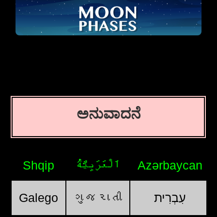
ಅನುವಾದನೆ
Shqip
اَلْعَرَبِيَّةُ
Azərbaycan
Galego
ગુજરાતી
עִבְרִית