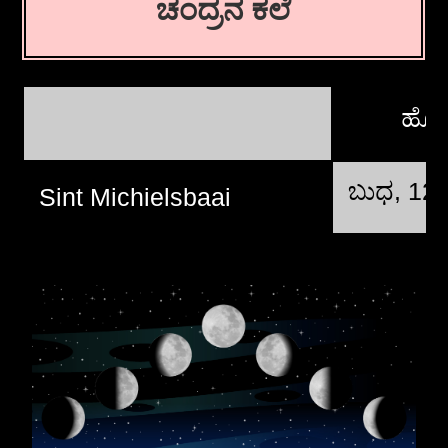
ಚಂದ್ರನ ಕಲೆ
ಹೊಸ
ಬುಧ, 12
Sint Michielsbaai