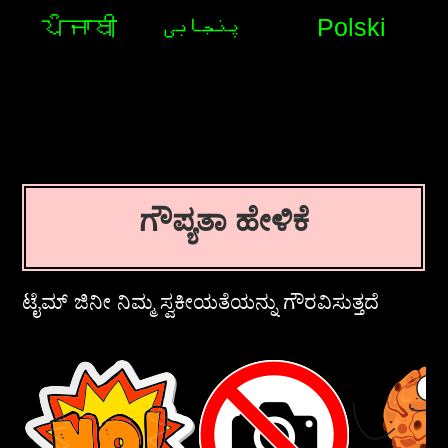
ਪੰਜਾਬੀ
پنجابی
Polski
ಗೌಪ್ಯತಾ ಹೇಳಿಕೆ
ಟೈಮ್ ಜಿನೀ ನಿಮ್ಮ ಸ್ವಕೀಯತೆಯನ್ನು ಗೌರವಿಸುತ್ತದೆ