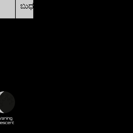
ಬುಧ, 19 ಆ @ 21:46:34