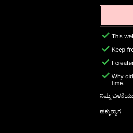
This web
Keep fr
I creat
Why di
time.
ನಿಮ್ಮ ಬಳಕೆ
ಹಕ್ಕುತ್ಯಾಗ