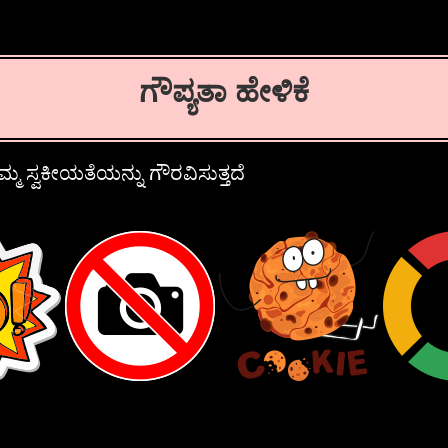
ಗೌಪ್ಯತಾ ಹೇಳಿಕೆ
್ಮ ಸ್ವಕೀಯತೆಯನ್ನು ಗೌರವಿಸುತ್ತದೆ