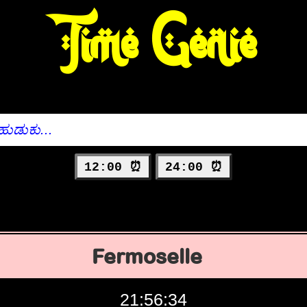
Time Genie
12:00 ⏰
24:00 ⏰
Fermoselle
21:56:35