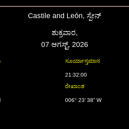
Castile and León, ಸ್ಪೇನ್
ಶುಕ್ರವಾರ,
07 ಆಗಸ್ಟ್, 2026
ಯ
ಸೂರ್ಯಾಸ್ತಮಾನ
21:32:00
ರೇಖಾಂಶ
N
006° 23’ 38” W