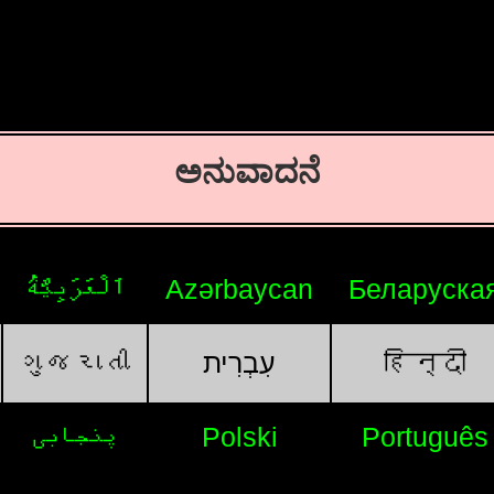
ಅನುವಾದನೆ
اَلْعَرَبِيَّةُ
Azərbaycan
Беларуска
ગુજરાતી
עִבְרִית
हिन्दी
پنجابی
Polski
Português