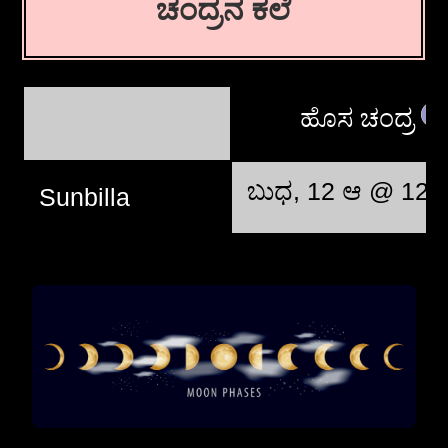
ಚಂದ್ರನ ಕಲೆ
ಹೊಸ ಚಂದ್ರ
ಬುಧ, 12 ಆ @ 12:
Sunbilla