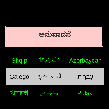
ಅನುವಾದನೆ
Shqip
اَلْعَرَبِيَّةُ
Azərbaycan
Galego
ગુજરાતી
עִבְרִית
ਪੰਜਾਬੀ
پنجابی
Polski