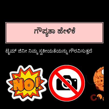
ಗೌಪ್ಯತಾ ಹೇಳಿಕೆ
ಟೈಮ್ ಜಿನೀ ನಿಮ್ಮ ಸ್ವಕೀಯತೆಯನ್ನು ಗೌರವಿಸುತ್ತದೆ