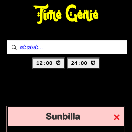
Time Genie
12:00 ⏰
24:00 ⏰
Sunbilla