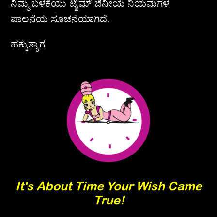
ನಿಮ್ಮ ಬಳಕೆಯು ಟೈಮ್ ಜಿನೀಯ ನಿಯಮಗಳ
ಪಾಲನೆಯ ಸೂಚನೆಯಾಗಿದೆ.
ಹಕ್ಕುತ್ಯಾಗ
It's About Time Your Wish Came
True!