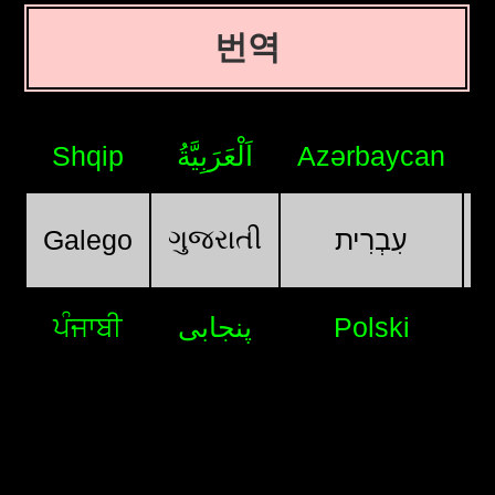
번역
Shqip
اَلْعَرَبِيَّةُ
Azərbaycan
ગુજરાતી
Galego
עִבְרִית
ਪੰਜਾਬੀ
پنجابی
Polski