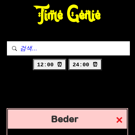
Time Genie
12:00 ⏰
24:00 ⏰
Beder