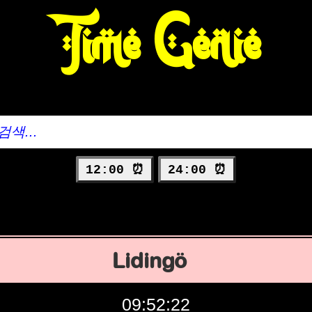
Time Genie
12:00 ⏰
24:00 ⏰
Lidingö
09:52:23