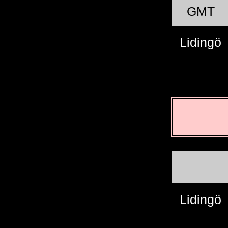
GMT
Lidingö
Lidingö