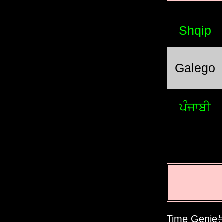
Shqip
Galego
ਪੰਜਾਬੀ
Time Ge