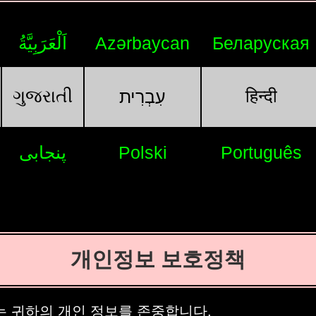
اَلْعَرَبِيَّةُ
Azərbaycan
Беларуская
ગુજરાતી
हिन्दी
עִבְרִית
پنجابی
Polski
Português
개인정보 보호정책
nie는 귀하의 개인 정보를 존중합니다.