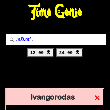
Time Genie
12:00 ⏰
24:00 ⏰
Ivangorodas