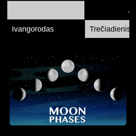
J
Ivangorodas
Trečiadienis