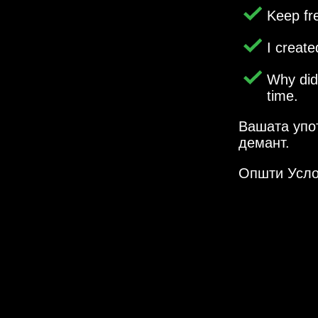
Keep fr
I creat
Why di
time.
Вашата упо
демант.
Општи Усл