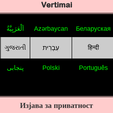
Vertimai
اَلْعَرَبِيَّةُ
Azərbaycan
Беларуская
ગુજરાતી
हिन्दी
עִבְרִית
پنجابی
Polski
Português
Изјава за приватност