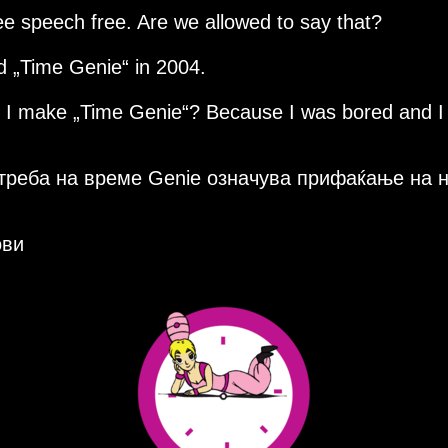
ee speech free. Are we allowed to say that?
ed
Time Genie
in 2004.
d I make
Time Genie
? Because I was bored and I
треба на време Genie означува прифаќање на 
ови