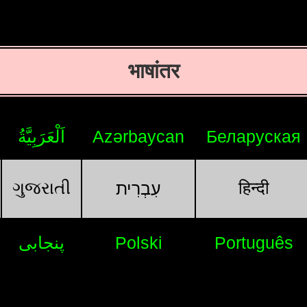
भाषांतर
اَلْعَرَبِيَّةُ
Azərbaycan
Беларуская
ગુજરાતી
हिन्दी
עִבְרִית
پنجابی
Polski
Português