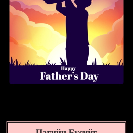
Цагийн Бүсийг