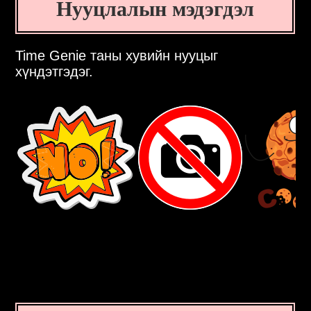
Нууцлалын мэдэгдэл
Time Genie таны хувийн нууцыг
хүндэтгэдэг.