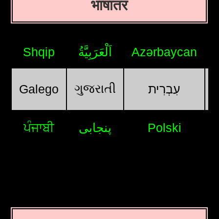
भाषांतर
Shqip
اَلْعَرَبِيَّةُ
Azərbaycan
ગુજરાતી
Galego
עִבְרִית
ਪੰਜਾਬੀ
پنجابی
Polski