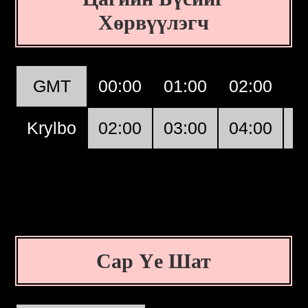
Хөрвүүлэгч
GMT
00:00
01:00
02:00
0
Krylbo
02:00
03:00
04:00
0
Сар Үе Шат