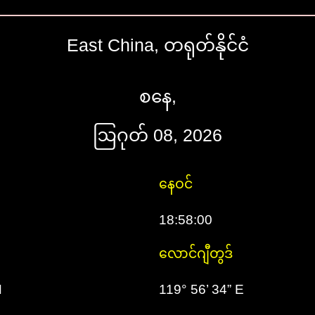
East China, တရုတ်နိုင်ငံ
စနေ,
ဩဂုတ် 08, 2026
နေဝင်
18:58:00
လောင်ဂျီတွဒ်
N
119° 56’ 34” E