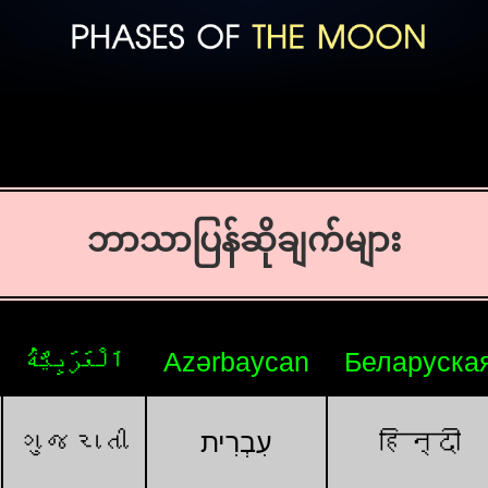
ဘာသာပြန်ဆိုချက်များ
اَلْعَرَبِيَّةُ
Azərbaycan
Беларуска
ગુજરાતી
עִבְרִית
हिन्दी