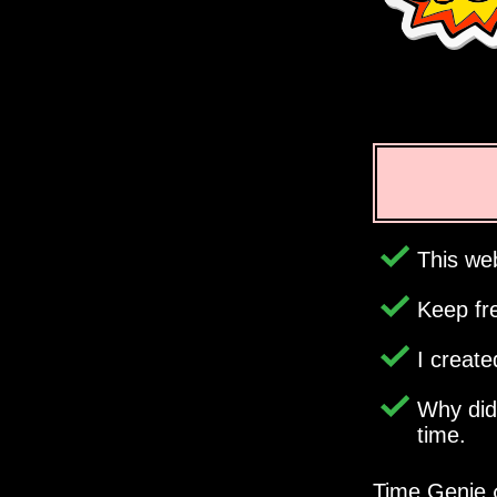
This web
Keep fr
I creat
Why di
time.
Time Genie က