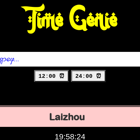
Time Genie
12:00 ⏰
24:00 ⏰
Laizhou
19:58:25