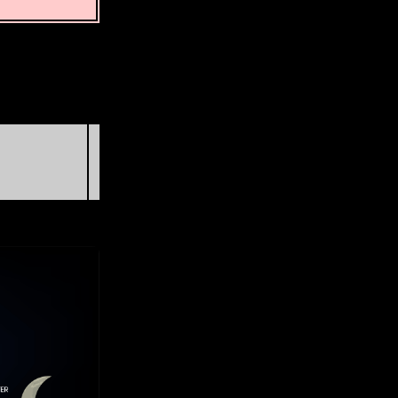
ပထမသုံးလပတ်
ကြာသပတေး, ဩဂုတ် 20 @ 03