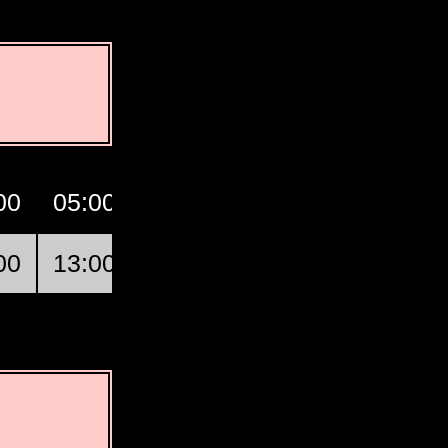
00
05:00
06:00
07:00
GMT
00
13:00
14:00
15:00
Laizhou