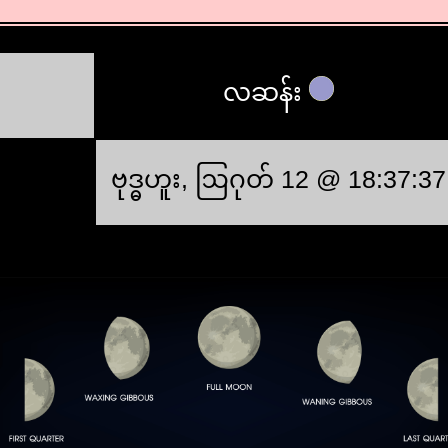
လဆန်း
ဗုဒ္ဓဟူး, ဩဂုတ် 12 @ 18:37:37