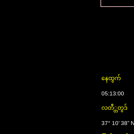
နေထွက်
05:13:00
လတီ္တတွဒ်
37° 10’ 38” 