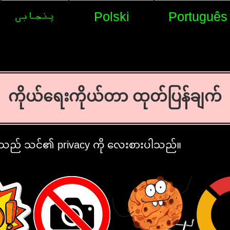
پنجابی
Polski
Português
ကိုယ်ရေးကိုယ်တာ ထုတ်ပြန်ချက်
 သည် သင်၏ privacy ကို လေးစားပါသည်။