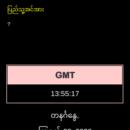
ပြည်သူ့အင်အား
?
GMT
13:55:18
တနင်္ဂနွေ,