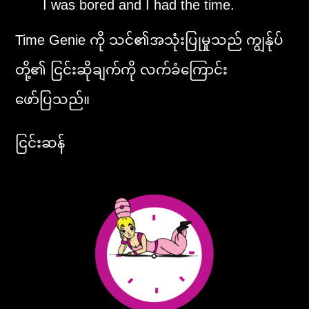
I was bored and I had the time.
Time Genie ကို သင်၏အသုံးပြုမှုသည် ကျွန်ုပ်
တို့၏ ငြင်းဆိုချက်ကို လက်ခံကြောင်း
ဖော်ပြသည်။
ငြင်းဆန်