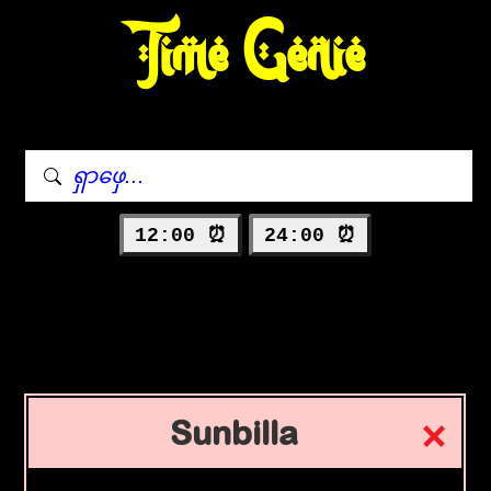
Time Genie
12:00 ⏰
24:00 ⏰
Sunbilla