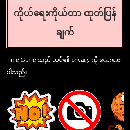
ကိုယ်ရေးကိုယ်တာ ထုတ်ပြန်
ချက်
Time Genie သည် သင်၏ privacy ကို လေးစား
ပါသည်။