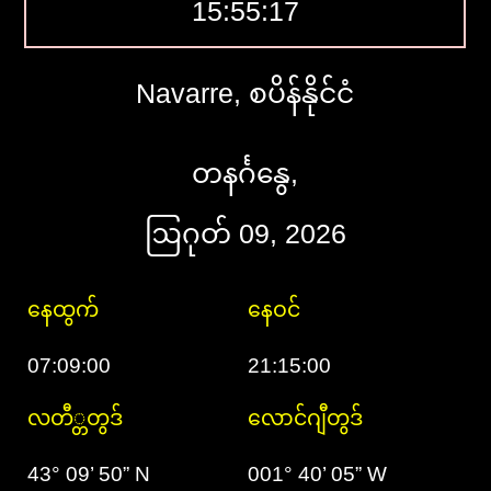
15:55:18
Navarre, စပိန်နိုင်ငံ
တနင်္ဂနွေ,
ဩဂုတ် 09, 2026
နေထွက်
နေဝင်
07:09:00
21:15:00
လတီ္တတွဒ်
လောင်ဂျီတွဒ်
43° 09’ 50” N
001° 40’ 05” W