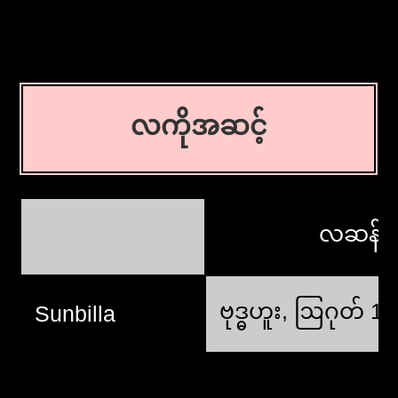
လကိုအဆင့်
လဆန်း
ဗုဒ္ဓဟူး, ဩဂုတ် 1
Sunbilla