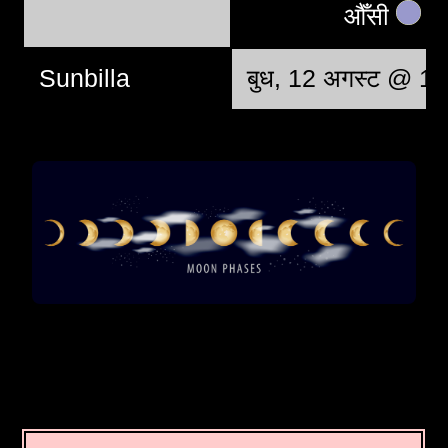
औँसी
Sunbilla
बुध, 12 अगस्ट @ 1