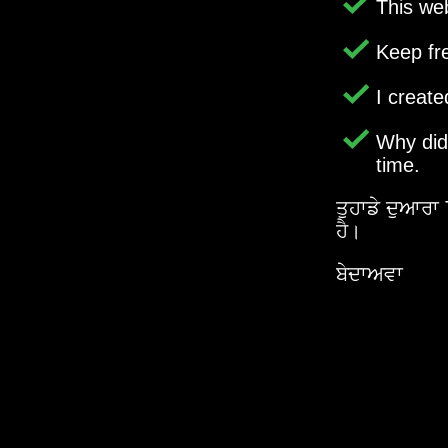
This web
Keep fr
I creat
Why di
time.
ਤੁਹਾਡੇ ਦੁਆਰਾ
ਹੈ।
ਬੇਦਾਅਵਾ