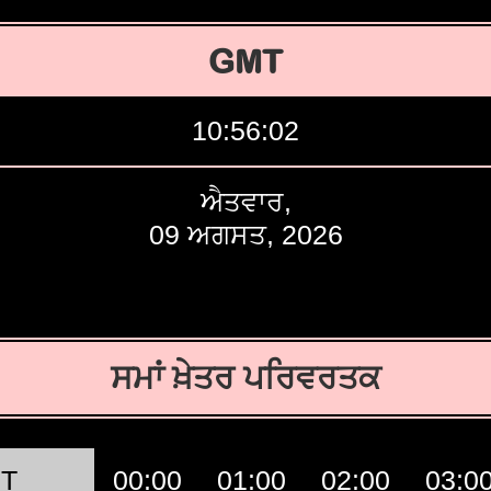
GMT
10:56:03
ਐਤਵਾਰ,
09 ਅਗਸਤ, 2026
ਸਮਾਂ ਖ਼ੇਤਰ ਪਰਿਵਰਤਕ
T
00:00
01:00
02:00
03:0