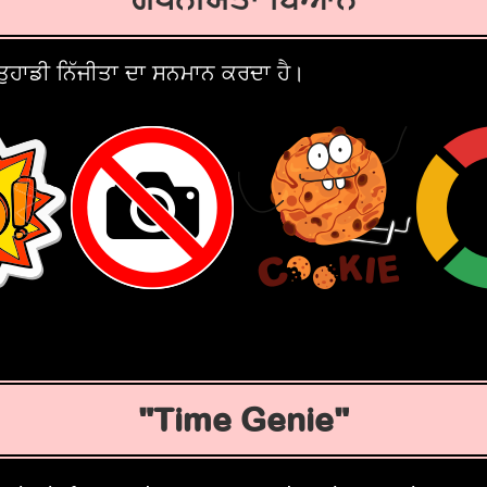
ੁਹਾਡੀ ਨਿੱਜੀਤਾ ਦਾ ਸਨਮਾਨ ਕਰਦਾ ਹੈ।
Time Genie