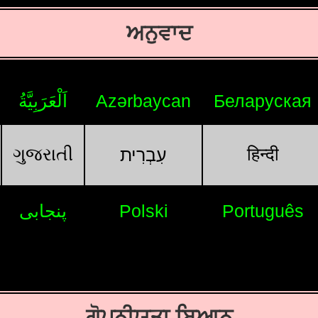
ਅਨੁਵਾਦ
اَلْعَرَبِيَّةُ
Azərbaycan
Беларуская
ગુજરાતી
हिन्दी
עִבְרִית
پنجابی
Polski
Português
ਗੋਪਨੀਯਤਾ ਬਿਆਨ