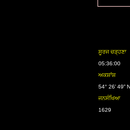
ਸੂਰਜ ਚੜ੍ਹਣਾ
05:36:00
ਅਕਸ਼ਾਂਸ਼
54° 26’ 49” 
ਜਨਸੰਖਿਆ
1629