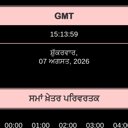
GMT
15:14:00
ਸ਼ੁੱਕਰਵਾਰ,
07 ਅਗਸਤ, 2026
ਸਮਾਂ ਖ਼ੇਤਰ ਪਰਿਵਰਤਕ
00:00
01:00
02:00
03:00
04:0