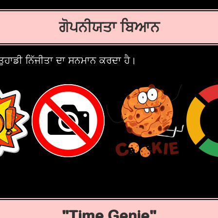
ਗੋਪਨੀਯਤਾ ਬਿਆਨ
ੁਹਾਡੀ ਨਿੱਜੀਤਾ ਦਾ ਸਨਮਾਨ ਕਰਦਾ ਹੈ।
Time Genie