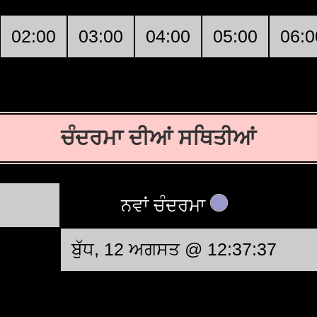
02:00
03:00
04:00
05:00
06:0
ਚੰਦਰਮਾ ਦੀਆਂ ਸਥਿਤੀਆਂ
ਨਵਾਂ ਚੰਦਰਮਾ
ਬੁੱਧ, 12 ਅਗਸਤ @ 12:37:37