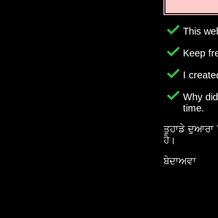
This web
Keep fr
I creat
Why di
time.
ਤੁਹਾਡੇ ਦੁਆਰਾ
ਹੈ।
ਬੇਦਾਅਵਾ