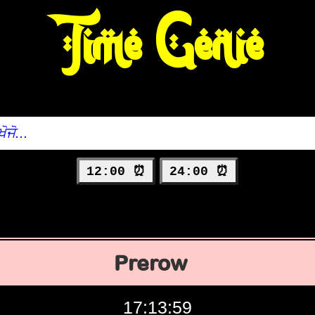
Time Genie
12:00 ⏰
24:00 ⏰
Prerow
17:14:00