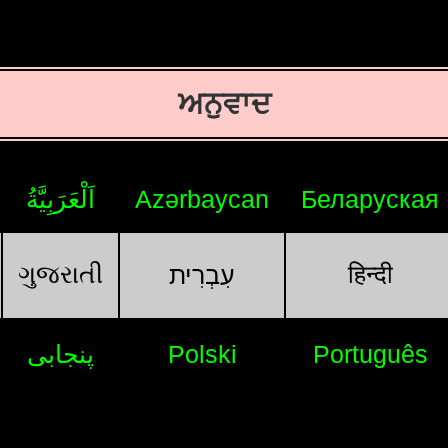
ਅਨੁਵਾਦ
اَلْعَرَبِيَّةُ
Azərbaycan
Беларуская
ગુજરાતી
हिन्दी
עִבְרִית
پنجابی
Polski
Português