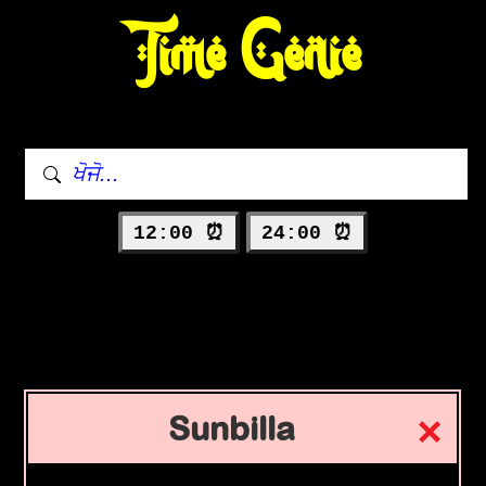
Time Genie
12:00 ⏰
24:00 ⏰
Sunbilla