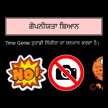
ਗੋਪਨੀਯਤਾ ਬਿਆਨ
Time Genie ਤੁਹਾਡੀ ਨਿੱਜੀਤਾ ਦਾ ਸਨਮਾਨ ਕਰਦਾ ਹੈ।