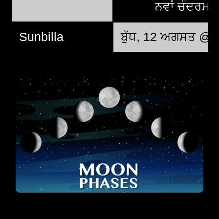
ਨਵਾਂ ਚੰਦਰਮਾ
Sunbilla
ਬੁੱਧ, 12 ਅਗਸਤ @ 