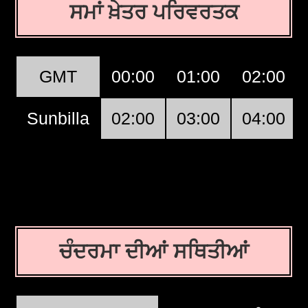
ਸਮਾਂ ਖ਼ੇਤਰ ਪਰਿਵਰਤਕ
GMT
00:00
01:00
02:00
Sunbilla
02:00
03:00
04:00
ਚੰਦਰਮਾ ਦੀਆਂ ਸਥਿਤੀਆਂ