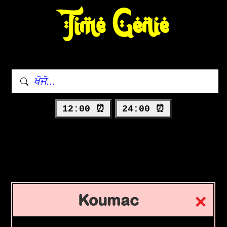
Time Genie
12:00 ⏰
24:00 ⏰
Koumac