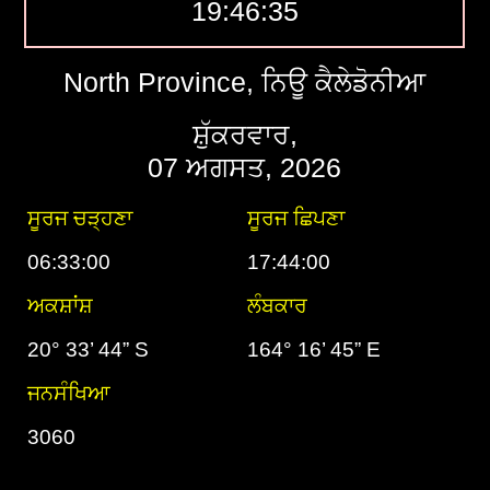
19:46:36
North Province, ਨਿਊ ਕੈਲੇਡੋਨੀਆ
ਸ਼ੁੱਕਰਵਾਰ,
07 ਅਗਸਤ, 2026
ਸੂਰਜ ਚੜ੍ਹਣਾ
ਸੂਰਜ ਛਿਪਣਾ
06:33:00
17:44:00
ਅਕਸ਼ਾਂਸ਼
ਲੰਬਕਾਰ
20° 33’ 44” S
164° 16’ 45” E
ਜਨਸੰਖਿਆ
3060