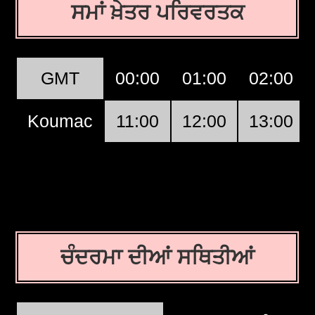
ਸਮਾਂ ਖ਼ੇਤਰ ਪਰਿਵਰਤਕ
GMT
00:00
01:00
02:00
Koumac
11:00
12:00
13:00
ਚੰਦਰਮਾ ਦੀਆਂ ਸਥਿਤੀਆਂ