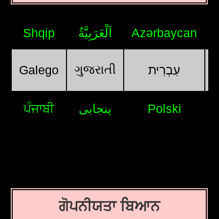
Shqip
اَلْعَرَبِيَّةُ
Azərbaycan
ગુજરાતી
Galego
עִבְרִית
ਪੰਜਾਬੀ
پنجابی
Polski
ਗੋਪਨੀਯਤਾ ਬਿਆਨ