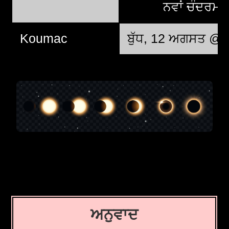
ਨਵਾਂ ਚੰਦਰਮਾ
Koumac
ਬੁੱਧ, 12 ਅਗਸਤ @ 
ਅਨੁਵਾਦ