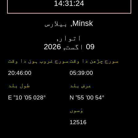
14:31:25
Minsk, بیلارس
اتوار,
09 اگست, 2026
سورج چڑھن دا وقت
سورج غروب ہون دا وقت
20:46:00
05:39:00
عرض بلد
طول بلد
028° 05’ 10” E
54° 00’ 55” N
وَسوں
12516