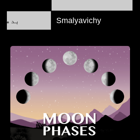
بدھ, 12 اگست @ 13:37:37
Smalyavichy