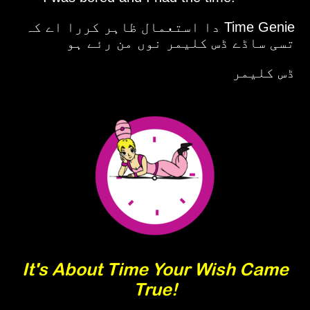
Time Genie دا استعمال ظاہر کررا اے کہ
تسی ساڈے ڈس کلیمر نوں من رئے ہو
ڈس کلیمر
It's About Time Your Wish Came
True!