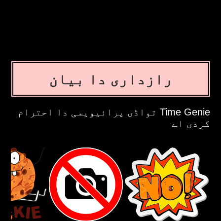
رازداری دا بیان
Time Genie تواڈی پرائیویسی دا احترام
کردی اے