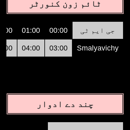
ٹائم زون کنورٹر
2:00
01:00
00:00
جی ایم ٹی
5:00
04:00
03:00
Smalyavichy
چند دے ادوار