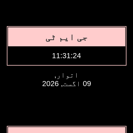
جی ایم ٹی
11:31:25
اتوار,
09 اگست, 2026