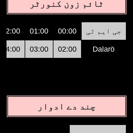
ٹائم زون کنورٹر
02:00
01:00
00:00
جی ایم ٹی
04:00
03:00
02:00
Dalarö
چند دے ادوار