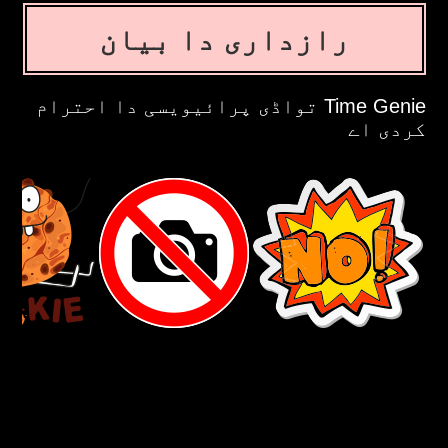
رازداری دا بیان
Time Genie تواڈی پرائیویسی دا احترام
کردی اے