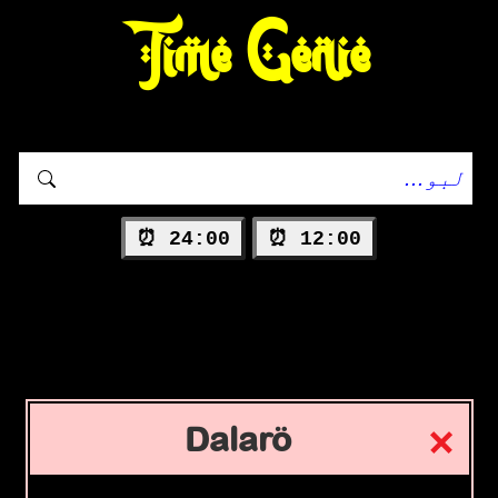
Time Genie
24:00 ⏰
12:00 ⏰
Dalarö