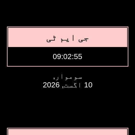
جی ایم ٹی
09:02:56
سوموار,
10 اگست, 2026