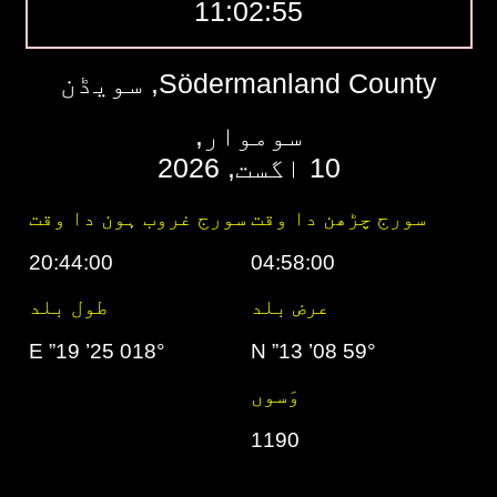
11:02:56
Södermanland County, سویڈن
سوموار,
10 اگست, 2026
سورج چڑھن دا وقت
سورج غروب ہون دا وقت
20:44:00
04:58:00
عرض بلد
طول بلد
018° 25’ 19” E
59° 08’ 13” N
وَسوں
1190