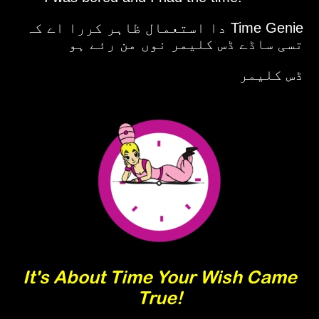
Time Genie دا استعمال ظاہر کررا اے کہ
تسی ساڈے ڈس کلیمر نوں من رئے ہو
ڈس کلیمر
It's About Time Your Wish Came
True!