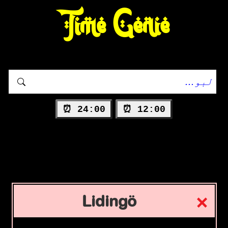
Time Genie
24:00 ⏰
12:00 ⏰
Lidingö