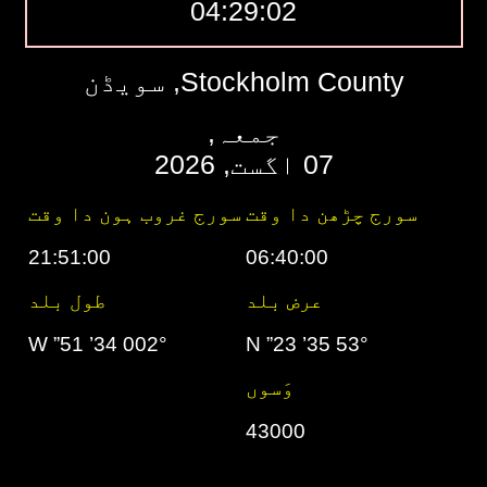
04:29:03
Stockholm County, سویڈن
جمعہ,
07 اگست, 2026
سورج چڑھن دا وقت
سورج غروب ہون دا وقت
21:51:00
06:40:00
عرض بلد
طول بلد
002° 34’ 51” W
53° 35’ 23” N
وَسوں
43000