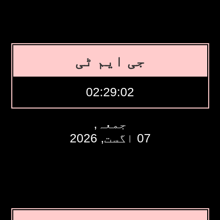
جی ایم ٹی
02:29:03
جمعہ,
07 اگست, 2026