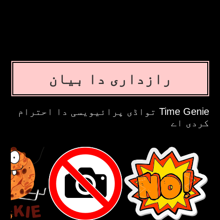
رازداری دا بیان
Time Genie تواڈی پرائیویسی دا احترام
کردی اے