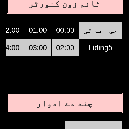
ٹائم زون کنورٹر
02:00
01:00
00:00
جی ایم ٹی
04:00
03:00
02:00
Lidingö
چند دے ادوار