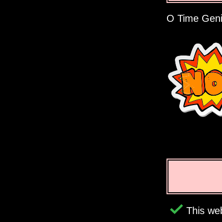
O Time Genie
This web