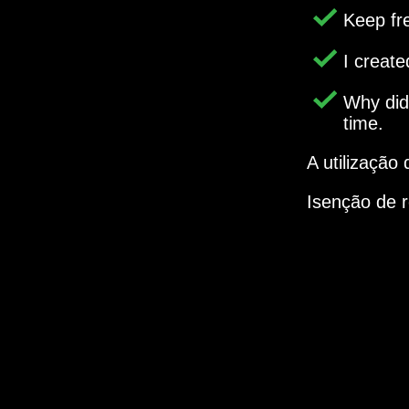
Keep fr
I creat
Why di
time.
A utilização
Isenção de 