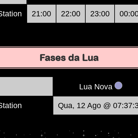
tation
21:00
22:00
23:00
00:0
Fases da Lua
Lua Nova
tation
Qua, 12 Ago @ 07:37: