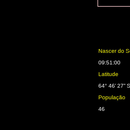
Nascer do S
09:51:00
Latitude
64° 46’ 27” 
População
46