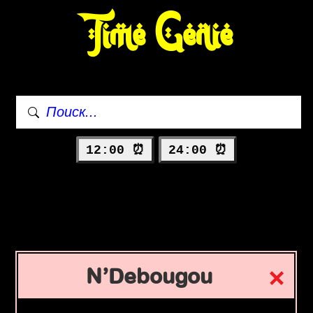
Time Genie
12:00 ⏰
24:00 ⏰
N’Debougou