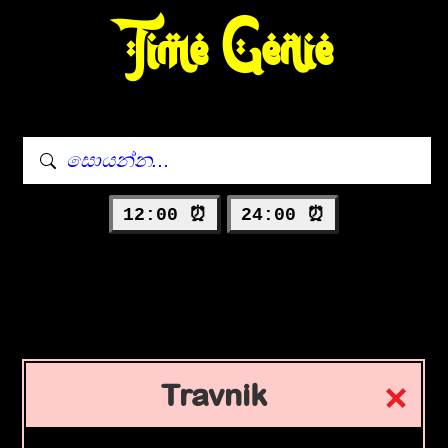
Time Genie
12:00 ⏰
24:00 ⏰
Travnik