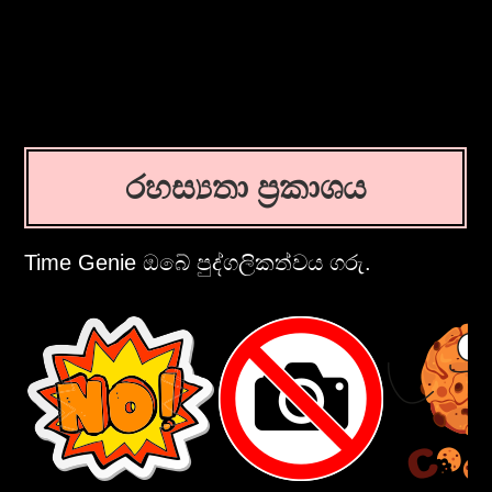
රහස්‍යතා ප්‍රකාශය
Time Genie ඔබේ පුද්ගලිකත්වය ගරු.