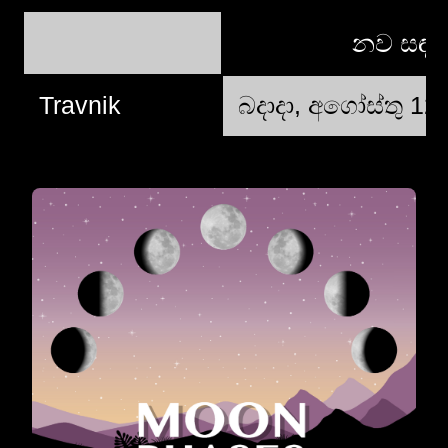
නව සඳ
Travnik
බදාදා, අගෝස්තු 12