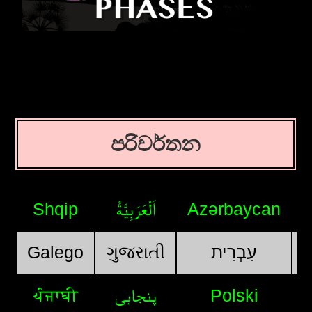
පරිවර්තන
Shqip
اَلْعَرَبِيَّةُ
Azərbaycan
Galego
ગુજરાતી
עִבְרִית
ਪੰਜਾਬੀ
پنجابی
Polski