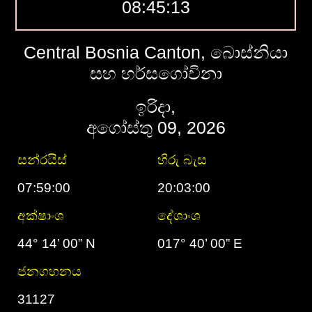
08:45:14
Central Bosnia Canton, බොස්නියා
සහ හර්සගෝවිනා
ඉරිදා,
අගෝස්තු 09, 2026
සන්රයිස්
හිරු බැස
07:59:00
20:03:00
අක්ෂාංශ
දේශාංශ
44° 14’ 00” N
017° 40’ 00” E
ජනගහනය
31127