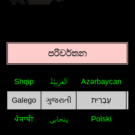
පරිවර්තන
Shqip
اَلْعَرَبِيَّةُ
Azərbaycan
Galego
ગુજરાતી
עִבְרִית
ਪੰਜਾਬੀ
پنجابی
Polski