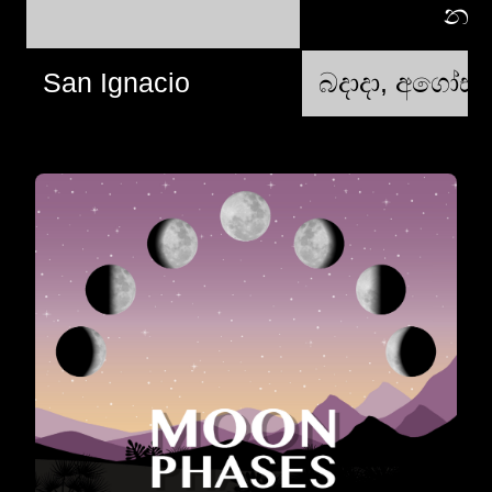
නව
San Ignacio
බදාදා, අගෝස්ත