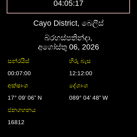
04:05:18
Cayo District, බෙලීස්
බ්රහස්පතින්දා,
අගෝස්තු 06, 2026
සන්රයිස්
හිරු බැස
00:07:00
12:12:00
අක්ෂාංශ
දේශාංශ
17° 09’ 06” N
089° 04’ 48” W
ජනගහනය
16812