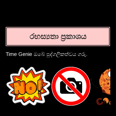
රහස්‍යතා ප්‍රකාශය
Time Genie ඔබේ පුද්ගලිකත්වය ගරු.