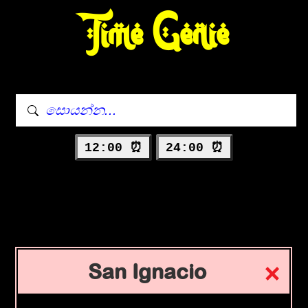
Time Genie
12:00 ⏰
24:00 ⏰
San Ignacio