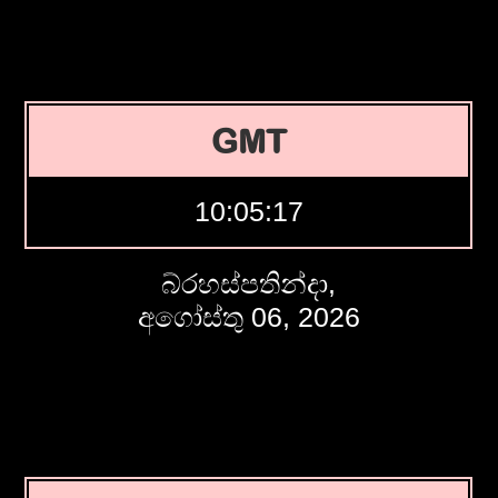
GMT
10:05:18
බ්රහස්පතින්දා,
අගෝස්තු 06, 2026