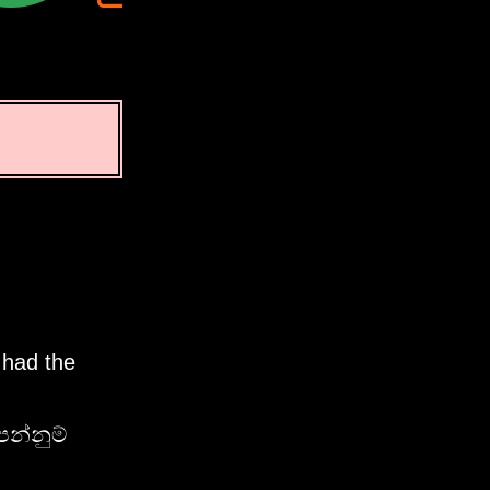
 had the
ෙන්නුම්