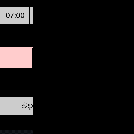
07:00
08:00
09:00
Vire
10:0
පළමු කාර්තුව
බදාදා, අගෝස්තු 19 @ 21:46:34