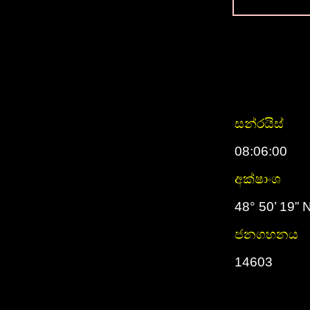
සන්රයිස්
08:06:00
අක්ෂාංශ
48° 50’ 19” 
ජනගහනය
14603