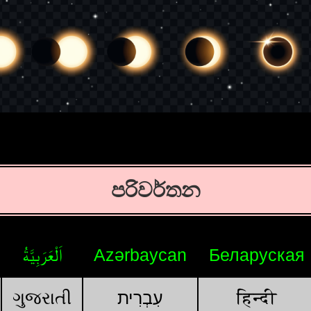
පරිවර්තන
اَلْعَرَبِيَّةُ
Azərbaycan
Беларуская
ગુજરાતી
עִבְרִית
हिन्दी