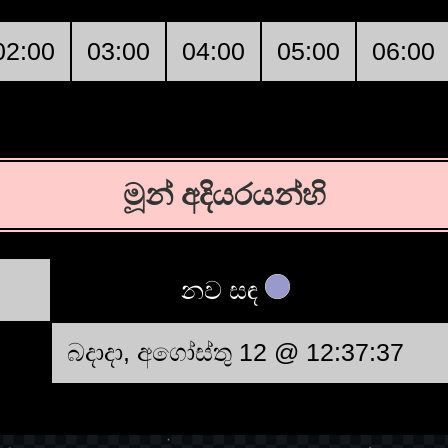
02:00
03:00
04:00
05:00
06:00
මූන් අදියරයන්හි
නව සඳ
බදාදා, අගෝස්තු 12 @ 12:37:37