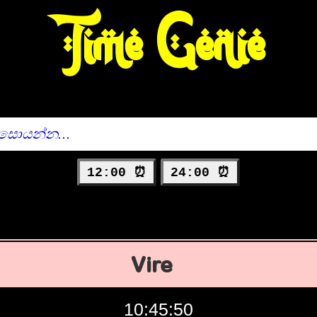
Time Genie
12:00 ⏰
24:00 ⏰
Vire
10:45:51