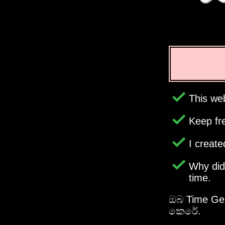
This web
Keep fr
I creat
Why di
time.
ඔබ Time Gen
කෙරේ.