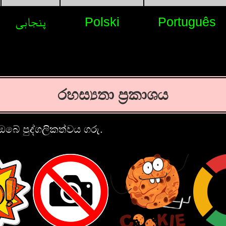
پنجابی
Polski
Português
රහස්‍යතා ප්‍රකාශය
ඔබේ පුද්ගලිකත්වය ගරු.