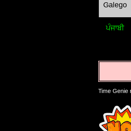
Galego
ਪੰਜਾਬੀ
Time Genie r