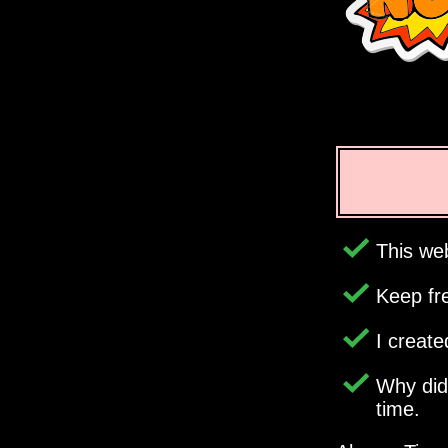
This web
Keep fr
I creat
Why di
time.