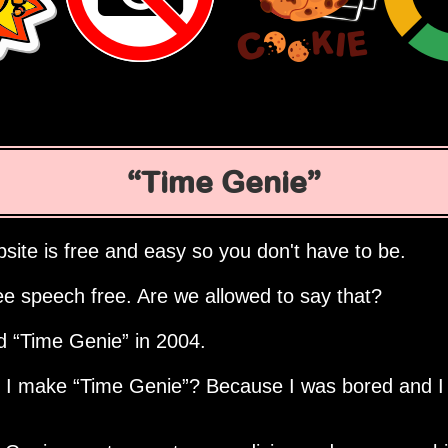
Time Genie
site is free and easy so you don't have to be.
ee speech free. Are we allowed to say that?
ed
Time Genie
in 2004.
d I make
Time Genie
? Because I was bored and I