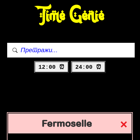
Time Genie
12:00 ⏰
24:00 ⏰
Fermoselle