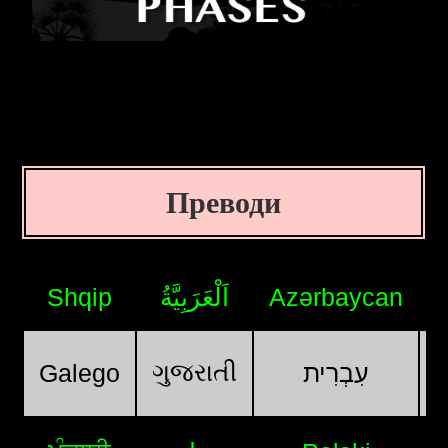
Преводи
Shqip
اَلْعَرَبِيَّةُ
Azərbaycan
ગુજરાતી
Galego
עִבְרִית