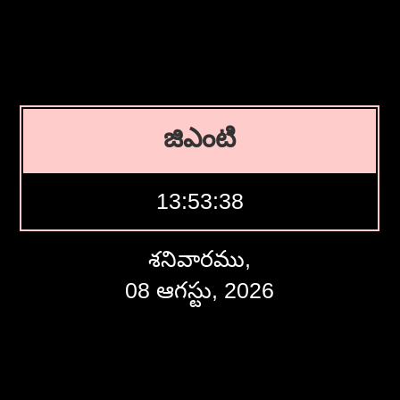
జిఎంటి
13:53:39
శనివారము,
08 ఆగస్టు, 2026