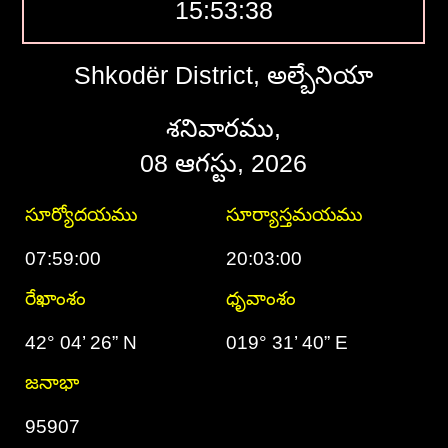
15:53:39
Shkodër District, అల్బేనియా
శనివారము,
08 ఆగస్టు, 2026
సూర్యోదయము
సూర్యాస్తమయము
07:59:00
20:03:00
రేఖాంశం
ధృవాంశం
42° 04’ 26” N
019° 31’ 40” E
జనాభా
95907