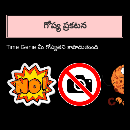
గోప్య ప్రకటన
Time Genie మీ గోప్యతని కాపాడుతుంది