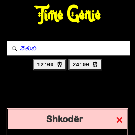
Time Genie
12:00 ⏰
24:00 ⏰
Shkodër