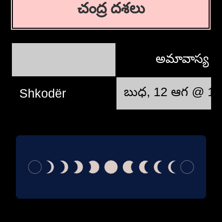
చంద్ర దశలు
అమావాస్య
బుధ, 12 ఆగ @ 12
Shkodër