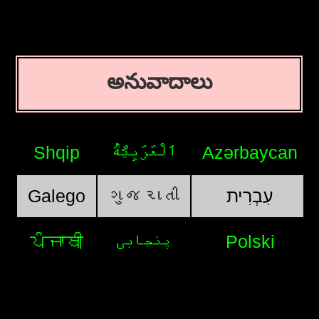
అనువాదాలు
Shqip
اَلْعَرَبِيَّةُ
Azərbaycan
Galego
ગુજરાતી
עִבְרִית
ਪੰਜਾਬੀ
پنجابی
Polski